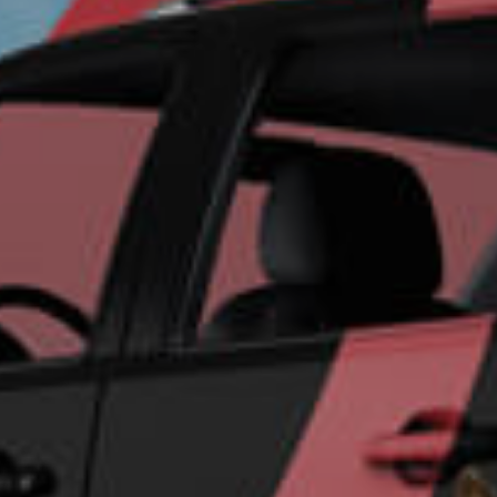
Un futu
seguro 
su empr