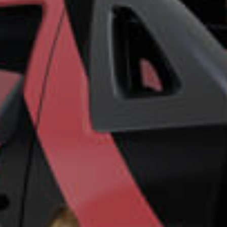
ro más
para
esa