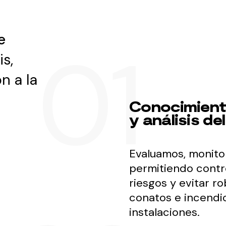
e
is,
n a la
Conocimien
y análisis de
Evaluamos, monito
permitiendo contro
riesgos y evitar ro
conatos e incendi
instalaciones.