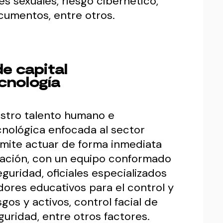
s sexuales, riesgo cibernético,
ocumentos, entre otros.
de capital
cnología
estro talento humano e
cnológica enfocada al sector
rmite actuar de forma inmediata
tuación, con un equipo conformado
guridad, oficiales especializados
adores educativos para el control y
sgos y activos, control facial de
guridad, entre otros factores.