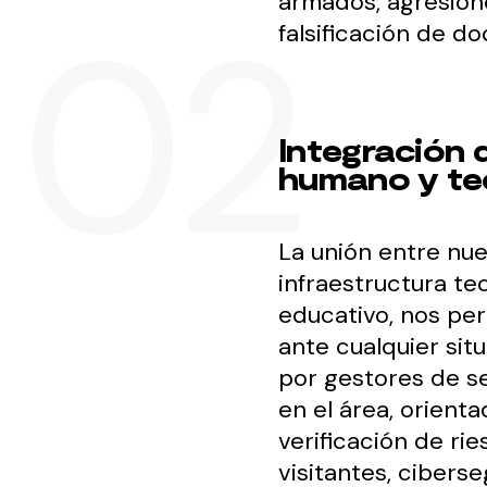
armados, agresione
falsificación de d
Integración 
humano y te
La unión entre nu
infraestructura te
educativo, nos pe
ante cualquier si
por gestores de se
en el área, orient
verificación de rie
visitantes, ciberse