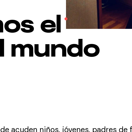
os el
el mundo
e acuden niños, jóvenes, padres de f