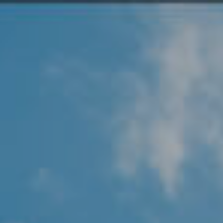
Angel Protector
Soluciones
Alliance Security Health
Alliance Security Industry
Alliance Security Education
Alliance Security Financial
Alliance Security Logistics
Alliance Security Oil & gas
Alliance Security Construction
Alliance Commercial & Retail Security