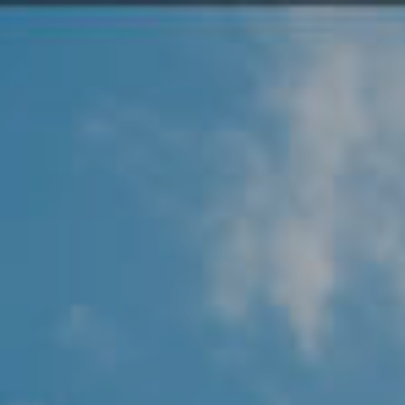
Angel Protector
Soluciones
Alliance Security Health
Alliance Security Industry
Alliance Security Education
Alliance Security Financial
Alliance Security Logistics
Alliance Security Oil & gas
Alliance Security Construction
Alliance Commercial & Retail Security