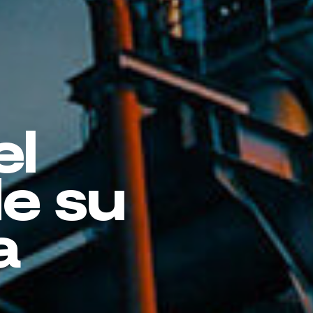
el
de su
a