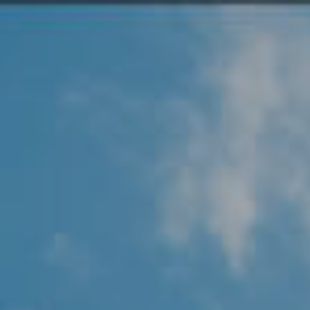
Angel Protector
Soluciones
Alliance Security Health
Alliance Security Industry
Alliance Security Education
Alliance Security Financial
Alliance Security Logistics
Alliance Security Oil & gas
Alliance Security Construction
Alliance Commercial & Retail Security