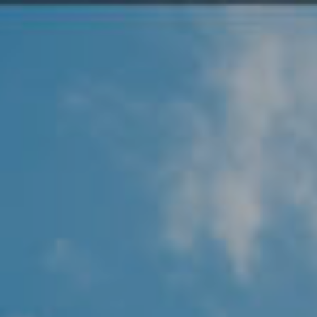
Angel Protector
Soluciones
Alliance Security Health
Alliance Security Industry
Alliance Security Education
Alliance Security Financial
Alliance Security Logistics
Alliance Security Oil & gas
Alliance Security Construction
Alliance Commercial & Retail Security