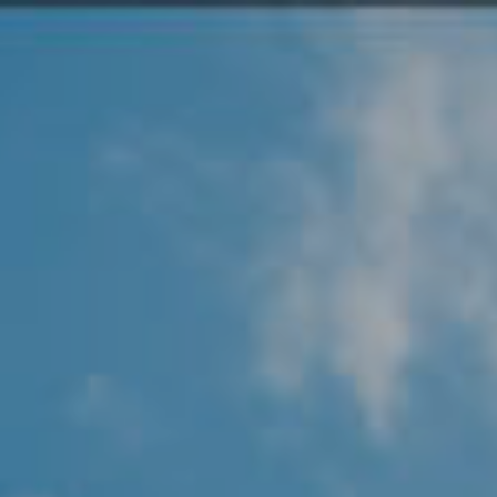
Angel Protector
Soluciones
Alliance Security Health
Alliance Security Industry
Alliance Security Education
Alliance Security Financial
Alliance Security Logistics
Alliance Security Oil & gas
Alliance Security Construction
Alliance Commercial & Retail Security