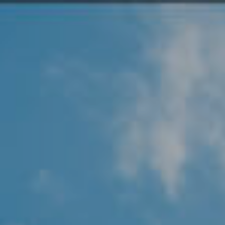
Angel Protector
Soluciones
Alliance Security Health
Alliance Security Industry
Alliance Security Education
Alliance Security Financial
Alliance Security Logistics
Alliance Security Oil & gas
Alliance Security Construction
Alliance Commercial & Retail Security