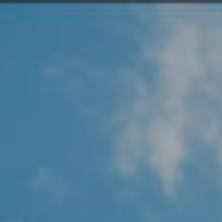
Angel Protector
Soluciones
Alliance Security Health
Alliance Security Industry
Alliance Security Education
Alliance Security Financial
Alliance Security Logistics
Alliance Security Oil & gas
Alliance Security Construction
Alliance Commercial & Retail Security