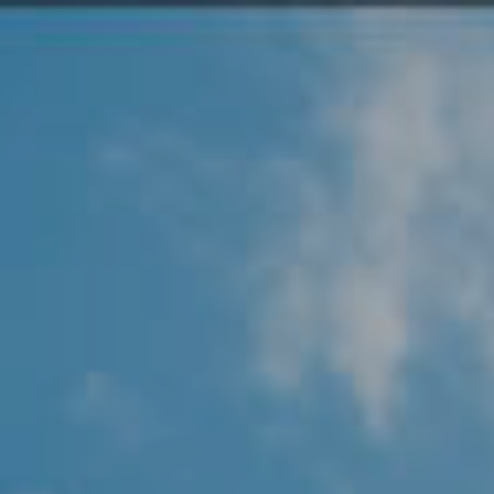
Angel Protector
Soluciones
Alliance Security Health
Alliance Security Industry
Alliance Security Education
Alliance Security Financial
Alliance Security Logistics
Alliance Security Oil & gas
Alliance Security Construction
Alliance Commercial & Retail Security