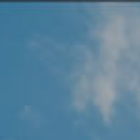
Angel Protector
Soluciones
Alliance Security Health
Alliance Security Industry
Alliance Security Education
Alliance Security Financial
Alliance Security Logistics
Alliance Security Oil & gas
Alliance Security Construction
Alliance Commercial & Retail Security