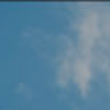
Angel Protector
Soluciones
Alliance Security Health
Alliance Security Industry
Alliance Security Education
Alliance Security Financial
Alliance Security Logistics
Alliance Security Oil & gas
Alliance Security Construction
Alliance Commercial & Retail Security