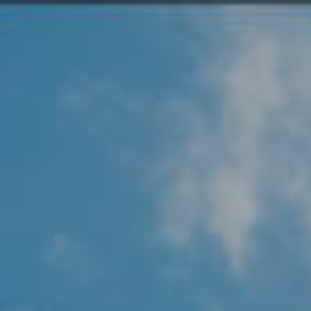
Angel Protector
Soluciones
Alliance Security Health
Alliance Security Industry
Alliance Security Education
Alliance Security Financial
Alliance Security Logistics
Alliance Security Oil & gas
Alliance Security Construction
Alliance Commercial & Retail Security