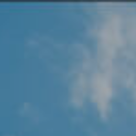
Angel Protector
Soluciones
Alliance Security Health
Alliance Security Industry
Alliance Security Education
Alliance Security Financial
Alliance Security Logistics
Alliance Security Oil & gas
Alliance Security Construction
Alliance Commercial & Retail Security