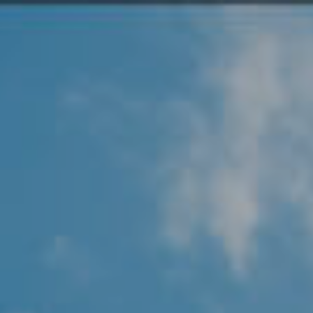
Angel Protector
Soluciones
Alliance Security Health
Alliance Security Industry
Alliance Security Education
Alliance Security Financial
Alliance Security Logistics
Alliance Security Oil & gas
Alliance Security Construction
Alliance Commercial & Retail Security