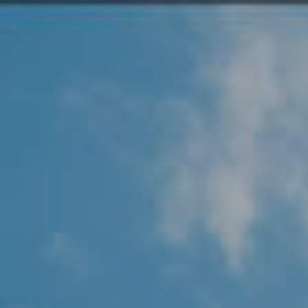
Angel Protector
Soluciones
Alliance Security Health
Alliance Security Industry
Alliance Security Education
Alliance Security Financial
Alliance Security Logistics
Alliance Security Oil & gas
Alliance Security Construction
Alliance Commercial & Retail Security