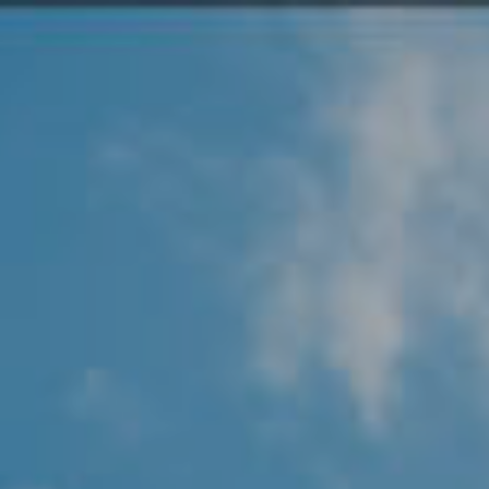
Angel Protector
Soluciones
Alliance Security Health
Alliance Security Industry
Alliance Security Education
Alliance Security Financial
Alliance Security Logistics
Alliance Security Oil & gas
Alliance Security Construction
Alliance Commercial & Retail Security