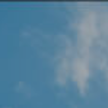
Angel Protector
Soluciones
Alliance Security Health
Alliance Security Industry
Alliance Security Education
Alliance Security Financial
Alliance Security Logistics
Alliance Security Oil & gas
Alliance Security Construction
Alliance Commercial & Retail Security