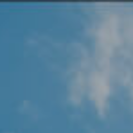
Angel Protector
Soluciones
Alliance Security Health
Alliance Security Industry
Alliance Security Education
Alliance Security Financial
Alliance Security Logistics
Alliance Security Oil & gas
Alliance Security Construction
Alliance Commercial & Retail Security