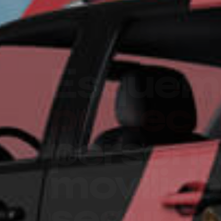
Un futu
seguro 
su empr