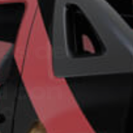
ro más
para
esa