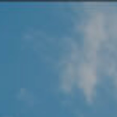
Angel Protector
Soluciones
Alliance Security Health
Alliance Security Industry
Alliance Security Education
Alliance Security Financial
Alliance Security Logistics
Alliance Security Oil & gas
Alliance Security Construction
Alliance Commercial & Retail Security