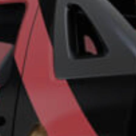
ro más
para
esa