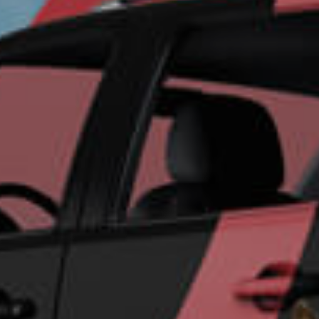
Un futu
seguro 
su empr