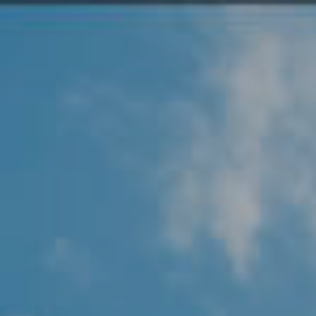
Angel Protector
Soluciones
Alliance Security Health
Alliance Security Industry
Alliance Security Education
Alliance Security Financial
Alliance Security Logistics
Alliance Security Oil & gas
Alliance Security Construction
Alliance Commercial & Retail Security