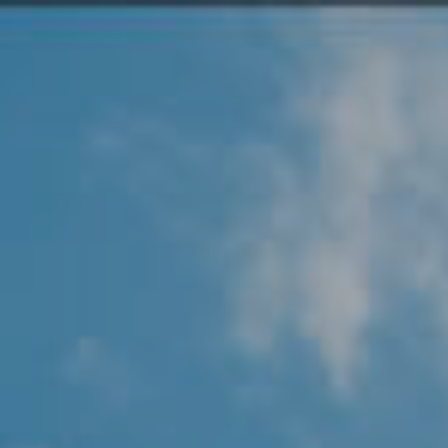
Angel Protector
Soluciones
Alliance Security Health
Alliance Security Industry
Alliance Security Education
Alliance Security Financial
Alliance Security Logistics
Alliance Security Oil & gas
Alliance Security Construction
Alliance Commercial & Retail Security