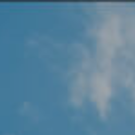
Angel Protector
Soluciones
Alliance Security Health
Alliance Security Industry
Alliance Security Education
Alliance Security Financial
Alliance Security Logistics
Alliance Security Oil & gas
Alliance Security Construction
Alliance Commercial & Retail Security