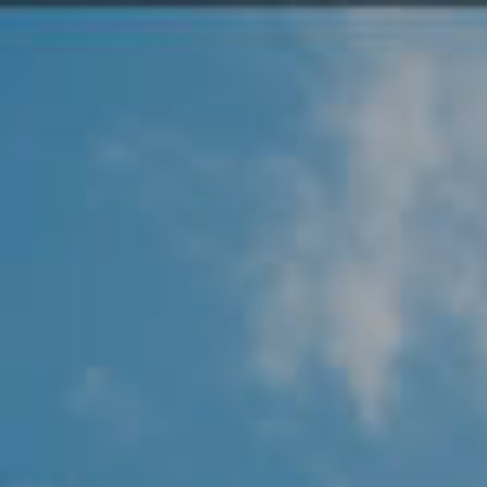
Angel Protector
Soluciones
Alliance Security Health
Alliance Security Industry
Alliance Security Education
Alliance Security Financial
Alliance Security Logistics
Alliance Security Oil & gas
Alliance Security Construction
Alliance Commercial & Retail Security