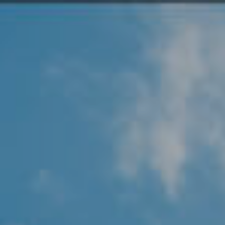
Angel Protector
Soluciones
Alliance Security Health
Alliance Security Industry
Alliance Security Education
Alliance Security Financial
Alliance Security Logistics
Alliance Security Oil & gas
Alliance Security Construction
Alliance Commercial & Retail Security