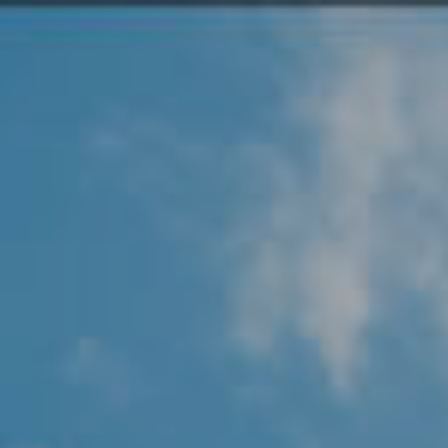
Angel Protector
Soluciones
Alliance Security Health
Alliance Security Industry
Alliance Security Education
Alliance Security Financial
Alliance Security Logistics
Alliance Security Oil & gas
Alliance Security Construction
Alliance Commercial & Retail Security