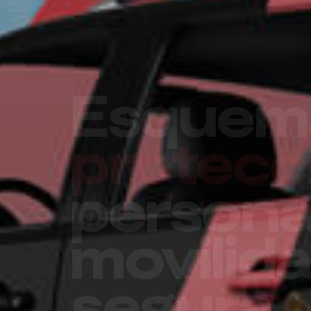
Un futu
seguro 
su empr