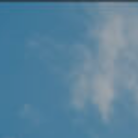
Angel Protector
Soluciones
Alliance Security Health
Alliance Security Industry
Alliance Security Education
Alliance Security Financial
Alliance Security Logistics
Alliance Security Oil & gas
Alliance Security Construction
Alliance Commercial & Retail Security