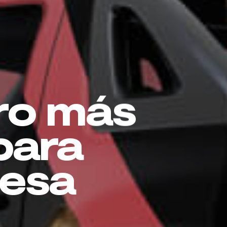
ro más
para
esa