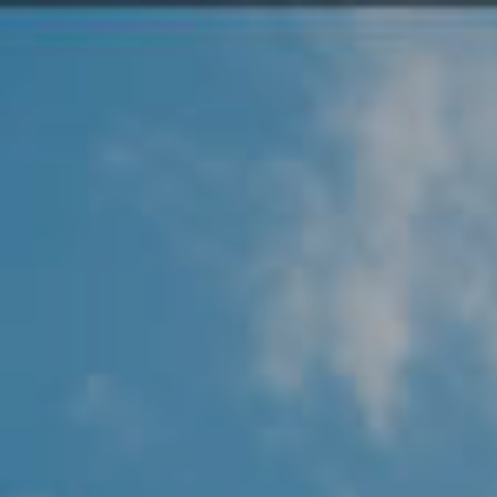
Angel Protector
Soluciones
Alliance Security Health
Alliance Security Industry
Alliance Security Education
Alliance Security Financial
Alliance Security Logistics
Alliance Security Oil & gas
Alliance Security Construction
Alliance Commercial & Retail Security