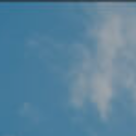
Angel Protector
Soluciones
Alliance Security Health
Alliance Security Industry
Alliance Security Education
Alliance Security Financial
Alliance Security Logistics
Alliance Security Oil & gas
Alliance Security Construction
Alliance Commercial & Retail Security