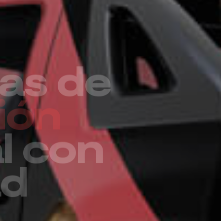
ro más
para
esa