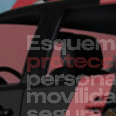
Un futu
seguro 
su empr