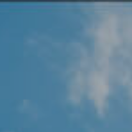
Angel Protector
Soluciones
Alliance Security Health
Alliance Security Industry
Alliance Security Education
Alliance Security Financial
Alliance Security Logistics
Alliance Security Oil & gas
Alliance Security Construction
Alliance Commercial & Retail Security