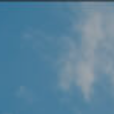
Angel Protector
Soluciones
Alliance Security Health
Alliance Security Industry
Alliance Security Education
Alliance Security Financial
Alliance Security Logistics
Alliance Security Oil & gas
Alliance Security Construction
Alliance Commercial & Retail Security