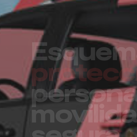
Un futu
seguro 
su empr