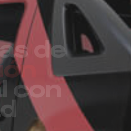
ro más
para
esa