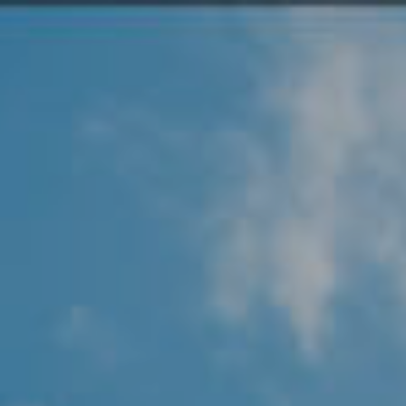
Angel Protector
Soluciones
Alliance Security Health
Alliance Security Industry
Alliance Security Education
Alliance Security Financial
Alliance Security Logistics
Alliance Security Oil & gas
Alliance Security Construction
Alliance Commercial & Retail Security