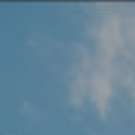
Angel Protector
Soluciones
Alliance Security Health
Alliance Security Industry
Alliance Security Education
Alliance Security Financial
Alliance Security Logistics
Alliance Security Oil & gas
Alliance Security Construction
Alliance Commercial & Retail Security