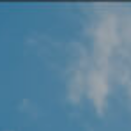
Angel Protector
Soluciones
Alliance Security Health
Alliance Security Industry
Alliance Security Education
Alliance Security Financial
Alliance Security Logistics
Alliance Security Oil & gas
Alliance Security Construction
Alliance Commercial & Retail Security