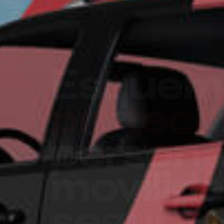
Un futu
seguro 
su empr