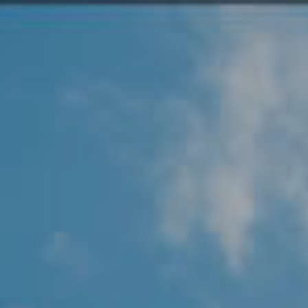
Angel Protector
Soluciones
Alliance Security Health
Alliance Security Industry
Alliance Security Education
Alliance Security Financial
Alliance Security Logistics
Alliance Security Oil & gas
Alliance Security Construction
Alliance Commercial & Retail Security