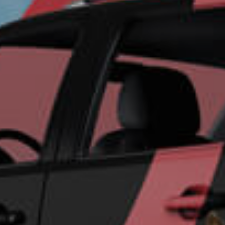
Un futu
seguro 
su empr