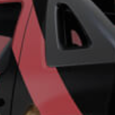
ro más
para
esa