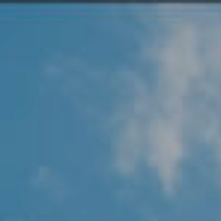
Angel Protector
Soluciones
Alliance Security Health
Alliance Security Industry
Alliance Security Education
Alliance Security Financial
Alliance Security Logistics
Alliance Security Oil & gas
Alliance Security Construction
Alliance Commercial & Retail Security