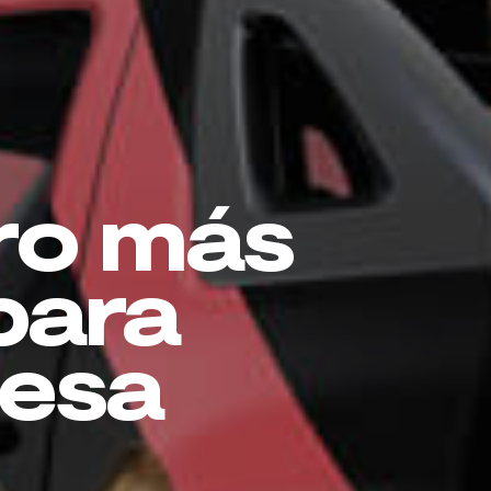
ro más
para
esa