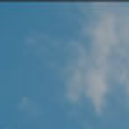
Angel Protector
Soluciones
Alliance Security Health
Alliance Security Industry
Alliance Security Education
Alliance Security Financial
Alliance Security Logistics
Alliance Security Oil & gas
Alliance Security Construction
Alliance Commercial & Retail Security