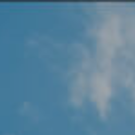
Angel Protector
Soluciones
Alliance Security Health
Alliance Security Industry
Alliance Security Education
Alliance Security Financial
Alliance Security Logistics
Alliance Security Oil & gas
Alliance Security Construction
Alliance Commercial & Retail Security