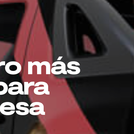
ro más
para
esa